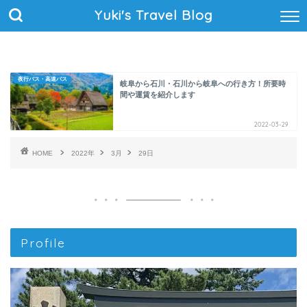
Yuki's Travel Blog
夜行バス・高速バス
岐阜から石川・石川から岐阜への行き方！所要時
間や運賃を紹介します
2022-03-29
HOME
2022年
3月
29日
Profile