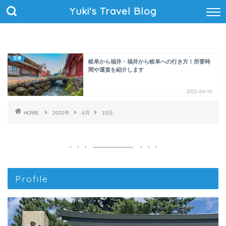
Yuki's Travel Blog
交通
岐阜から福井・福井から岐阜への行き方！所要時
間や運賃を紹介します
2022-04-10
HOME
2022年
4月
10日
Profile