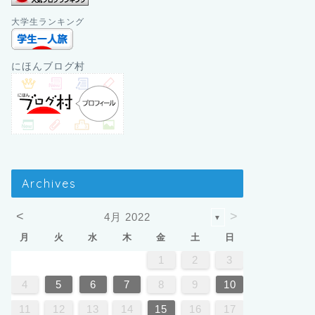
大学生ランキング
にほんブログ村
Archives
<
>
4月 2022
▼
月
火
水
木
金
土
日
6
5
1
4
6
2
4
1
4
6
1
2
3
3
2
3
3
1
1
1
8
9
8
4
5
6
7
8
9
10
0
9
5
8
0
6
8
5
8
0
11
12
13
14
15
16
17