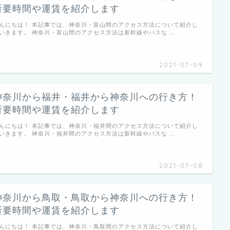
所要時間や運賃を紹介します
21
20
16
19
21
17
19
16
19
21
22
21
17
20
22
18
20
17
20
22
23
22
18
21
23
19
21
18
21
23
24
23
19
22
24
20
22
19
22
24
25
24
20
23
25
21
23
20
23
25
26
25
21
24
26
22
24
21
24
26
2
2
2
2
2
2
2
2
2
2
んにちは！ 本記事では、神奈川・富山間のアクセス方法について紹介し
28
27
23
26
28
24
26
23
26
28
29
28
24
27
29
25
27
24
27
29
30
29
25
28
30
26
28
25
28
30
31
30
26
29
27
29
26
29
27
30
28
30
27
30
28
31
29
28
31
2
3
2
いきます。 神奈川・富山間のアクセス方法は新幹線やバスな …
30
31
30
31
2021-07-09
神奈川から福井・福井から神奈川への行き方！
所要時間や運賃を紹介します
んにちは！ 本記事では、神奈川・福井間のアクセス方法について紹介し
いきます。 神奈川・福井間のアクセス方法は新幹線やバスな …
2021-07-08
神奈川から鳥取・鳥取から神奈川への行き方！
所要時間や運賃を紹介します
んにちは！ 本記事では、神奈川・鳥取間のアクセス方法について紹介し