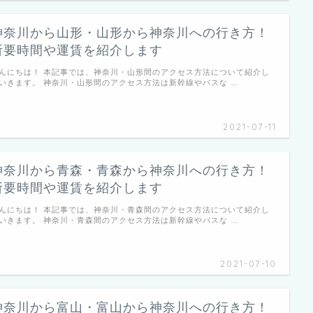
神奈川から山形・山形から神奈川への行き方！
所要時間や運賃を紹介します
んにちは！ 本記事では、神奈川・山形間のアクセス方法について紹介し
いきます。 神奈川・山形間のアクセス方法は新幹線やバスな …
2021-07-11
神奈川から青森・青森から神奈川への行き方！
所要時間や運賃を紹介します
んにちは！ 本記事では、神奈川・青森間のアクセス方法について紹介し
いきます。 神奈川・青森間のアクセス方法は新幹線やバスな …
1
1
1
2
1
2
2
3
2
1
3
1
1
3
4
3
2
4
2
2
4
5
4
3
5
1
3
3
5
2021-07-10
7
6
2
5
7
3
5
2
5
7
8
7
3
6
8
4
6
3
6
8
9
8
4
7
9
5
7
4
7
9
10
10
10
9
5
8
6
8
5
8
10
11
11
11
6
9
7
9
6
9
12
10
12
10
10
12
11
7
8
7
1
1
1
1
1
1
1
神奈川から富山・富山から神奈川への行き方！
14
13
12
14
10
12
12
14
9
9
15
14
10
13
15
13
10
13
15
11
16
15
14
16
12
14
14
16
11
11
17
16
12
15
17
13
15
12
15
17
18
17
13
16
18
14
16
13
16
18
19
18
14
17
19
15
17
14
17
19
2
1
1
1
2
1
1
1
1
2