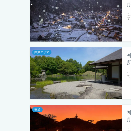
こ
て
関東エリア
こ
て
交通
こ