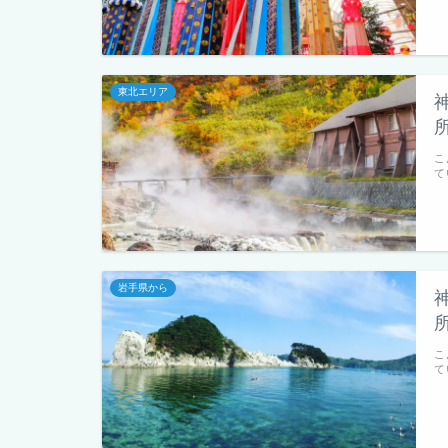
東北エリア
こ
て
岩手県から
こ
て