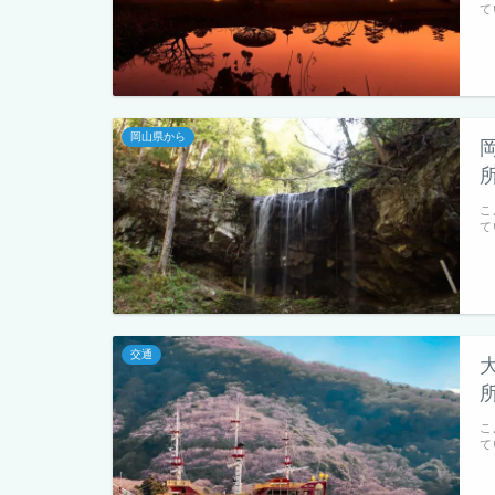
て
岡山県から
こ
て
交通
こ
て