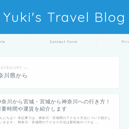
Yuki's Travel Blog
ile
Contact Form
Pri
CATEGORY ―
奈川県から
神奈川から宮城・宮城から神奈川への行き方！
所要時間や運賃を紹介します
んにちは！ 本記事では、神奈川・宮城間のアクセス方法について紹介し
いきます。 神奈川・宮城間のアクセス方法は新幹線やバスな …