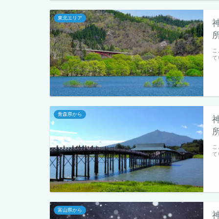
東北エリア
こ
て
青森県から
こ
て
富山県から