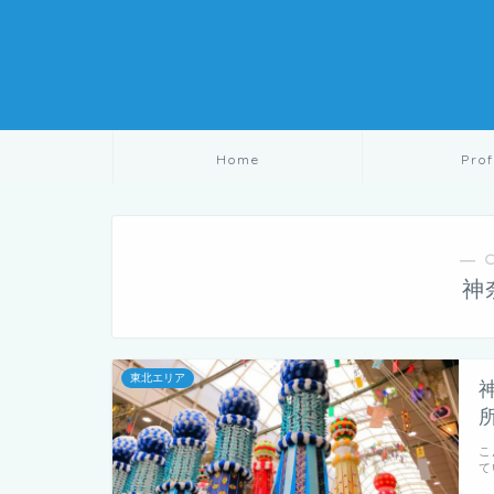
Home
Prof
― 
神
東北エリア
こ
て