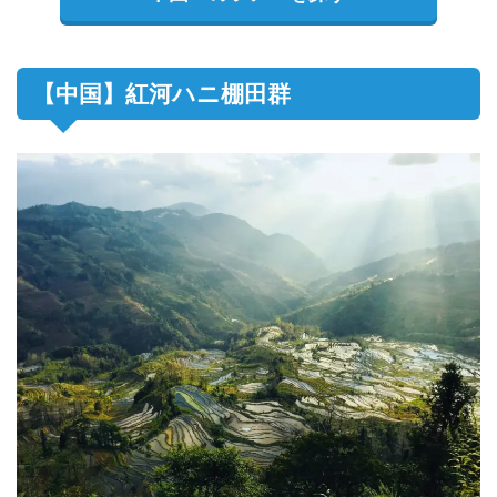
【中国】紅河ハニ棚田群