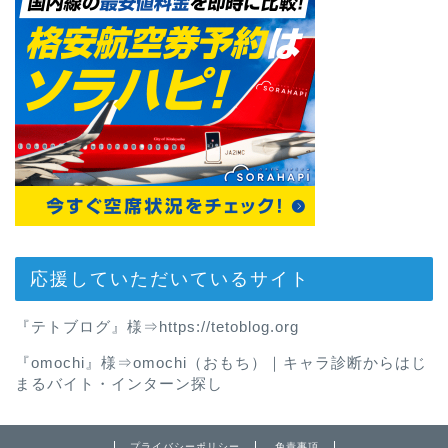
応援していただいているサイト
『テトブログ』様⇒
https://tetoblog.org
『omochi』様⇒
omochi（おもち）｜キャラ診断からはじ
まるバイト・インターン探し
プライバシーポリシー
免責事項