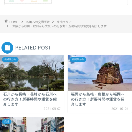
HOME
各地への交通手段
東北エリア
大阪から秋田・秋田から大阪への行き方！所要時間や運賃を紹介します
RELATED POST
長崎県から
福岡県から
石川から長崎・長崎から石川へ
福岡から島根・島根から福岡へ
の行き方！所要時間や運賃を紹
の行き方！所要時間や運賃を紹
介します
介します
2021-05-07
2021-07-04
交通