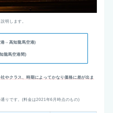
て説明します。
牧空港⇔高知龍馬空港)
知龍馬空港間)
会社やクラス、時期によってかなり価格に差が出ま
りです。(料金は2021年6月時点のもの)