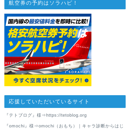
航空券の予約はソラハピ！
応援していただいているサイト
『テトブログ』様⇒
https://tetoblog.org
『omochi』様⇒
omochi（おもち）｜キャラ診断からはじ